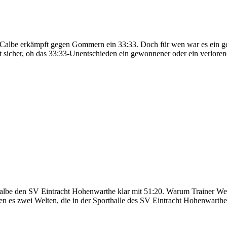
 Calbe erkämpft gegen Gommern ein 33:33. Doch für wen war es ein g
si­cher, oh das 33:33-Unentschieden ein gewonnener oder ein verloren
be den SV Eintracht Hohenwarthe klar mit 51:20. Warum Trainer Weiß 
wei Welten, die in der Sporthalle des SV Eintracht Ho­henwarthe auf