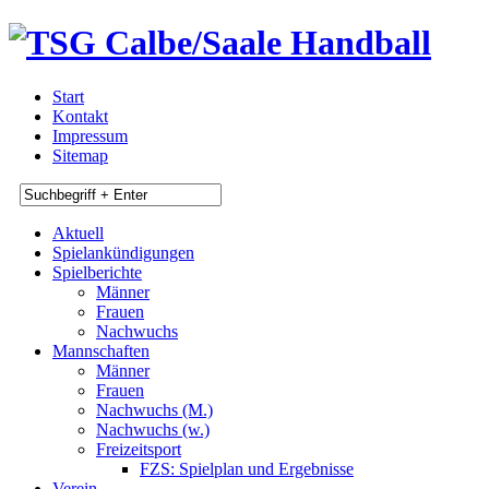
Start
Kontakt
Impressum
Sitemap
Aktuell
Spielankündigungen
Spielberichte
Männer
Frauen
Nachwuchs
Mannschaften
Männer
Frauen
Nachwuchs (M.)
Nachwuchs (w.)
Freizeitsport
FZS: Spielplan und Ergebnisse
Verein