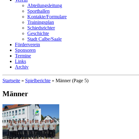
Abteilungsleitung
Sporthallen
Kontakte/Formulare
Trainingsplan
Schiedsrichter
Geschichte
Stadt Calbe/Saale
Förderverein
Sponsoren
Termine
Links
Archiv
Startseite
»
Spielberichte
»
Männer
(Page 5)
Männer