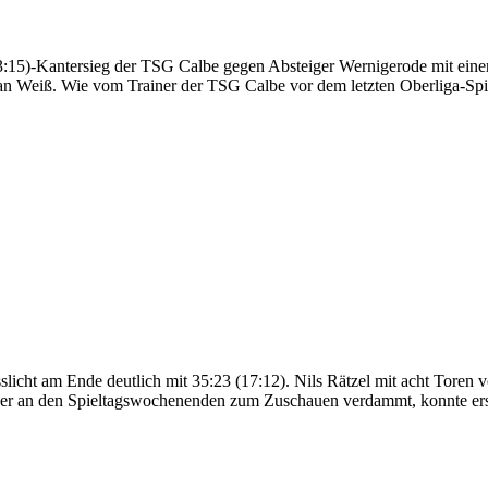
(23:15)-Kantersieg der TSG Calbe gegen Absteiger Wernigerode mit e
ilian Weiß. Wie vom Trainer der TSG Calbe vor dem letzten Oberliga-S
sslicht am Ende deutlich mit 35:23 (17:12). Nils Rätzel mit acht T
 er an den Spieltagswoche­nenden zum Zuschauen ver­dammt, konnte er