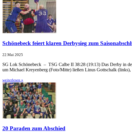
Schönebeck feiert klaren Derbysieg zum Saisonabschl
22.Mai 2025
SG Lok Schönebeck – TSG Calbe II 38:28 (19:13) Das Derby in der H
um Michael Kreyenberg (Foto/Mitte) ließen Linus Gottschalk (links), 
weiterlesen »
20 Paraden zum Abschied