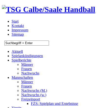
Start
Kontakt
Impressum
Sitemap
Aktuell
Spielankündigungen
Spielberichte
Männer
Frauen
Nachwuchs
Mannschaften
Männer
Frauen
Nachwuchs (M.)
Nachwuchs (w.)
Freizeitsport
FZS: Spielplan und Ergebnisse
Verein