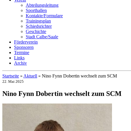
Abteilungsleitung
Sporthallen
Kontakte/Formulare
Trainingsplan
Schiedsrichter
Geschichte
Stadt Calbe/Saale
Förderverein
Sponsoren
Termine
Links
Archiv
Startseite
»
Aktuell
»
Nino Fynn Dobertin wechselt zum SCM
22. Mai 2025
Nino Fynn Dobertin wechselt zum SCM