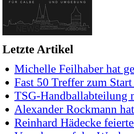
Letzte Artikel
Michelle Feilhaber hat ge
Fast 50 Treffer zum Start
TSG-Handballabteilung mi
Alexander Rockmann hat 
Reinhard Hädecke feierte