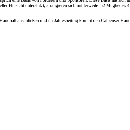
 sprich eine Basis von Förderern und Sponsoren. Diese Basis hat sich a
zieller Hinsicht unterstützt, arrangieren sich mittlerwei­le 52 Mitglie
Handball anschließen und ihr Jahresbeitrag kommt den Calbenser Handba