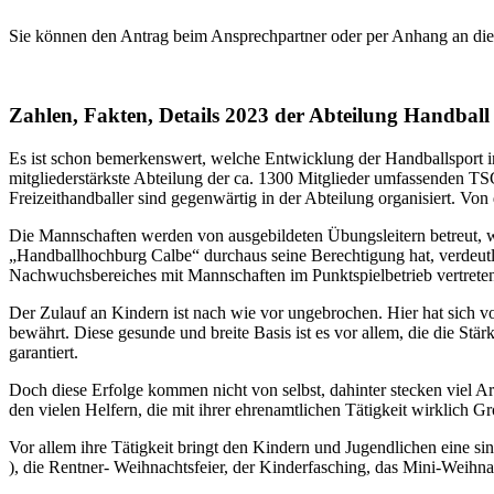
Sie können den Antrag beim Ansprechpartner oder per Anhang an die
Zahlen, Fakten, Details 2023 der Abteilung Handball
Es ist schon bemerkenswert, welche Entwicklung der Handballsport i
mitgliederstärkste Abteilung der ca. 1300 Mitglieder umfassenden TS
Freizeithandballer sind gegenwärtig in der Abteilung organisiert. 
Die Mannschaften werden von ausgebildeten Übungsleitern betreut, wei
„Handballhochburg Calbe“ durchaus seine Berechtigung hat, verdeutlich
Nachwuchsbereiches mit Mannschaften im Punktspielbetrieb vertreten 
Der Zulauf an Kindern ist nach wie vor ungebrochen. Hier hat sich 
bewährt. Diese gesunde und breite Basis ist es vor allem, die die Stä
garantiert.
Doch diese Erfolge kommen nicht von selbst, dahinter stecken viel Ar
den vielen Helfern, die mit ihrer ehrenamtlichen Tätigkeit wirklich 
Vor allem ihre Tätigkeit bringt den Kindern und Jugendlichen eine sin
), die Rentner- Weihnachtsfeier, der Kinderfasching, das Mini-Weihnacht