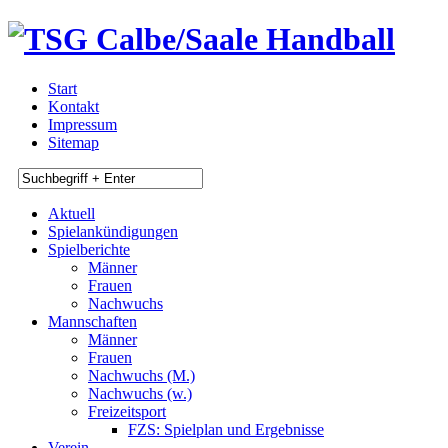
Start
Kontakt
Impressum
Sitemap
Aktuell
Spielankündigungen
Spielberichte
Männer
Frauen
Nachwuchs
Mannschaften
Männer
Frauen
Nachwuchs (M.)
Nachwuchs (w.)
Freizeitsport
FZS: Spielplan und Ergebnisse
Verein