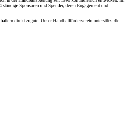
uch in der Handballabteilung seit 1990 kontinuierlich entwickelt. Im
der, 44 ständige Sponsoren und Spender, deren Engagement und
llern direkt zugute. Unser Handballförderverein unterstützt die