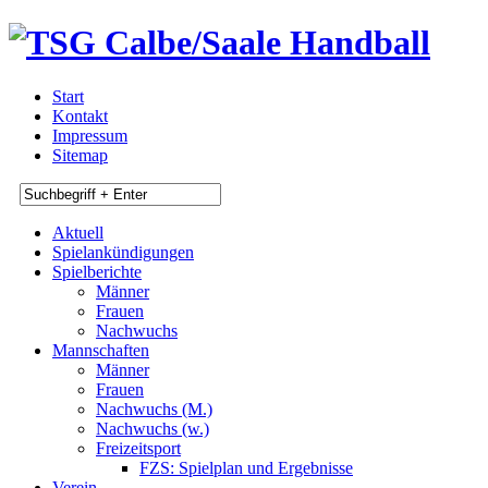
Start
Kontakt
Impressum
Sitemap
Aktuell
Spielankündigungen
Spielberichte
Männer
Frauen
Nachwuchs
Mannschaften
Männer
Frauen
Nachwuchs (M.)
Nachwuchs (w.)
Freizeitsport
FZS: Spielplan und Ergebnisse
Verein