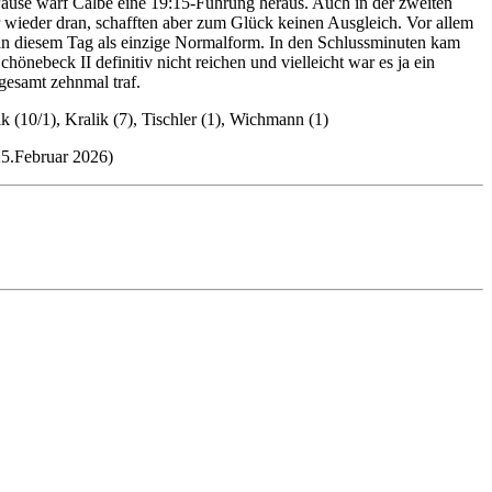
 Pause warf Calbe eine 19:15-Führung heraus. Auch in der zweiten
r wieder dran, schafften aber zum Glück keinen Ausgleich. Vor allem
 an diesem Tag als einzige Normalform. In den Schlussminuten kam
nebeck II definitiv nicht reichen und vielleicht war es ja ein
gesamt zehnmal traf.
(10/1), Kralik (7), Tischler (1), Wichmann (1)
 25.Februar 2026)