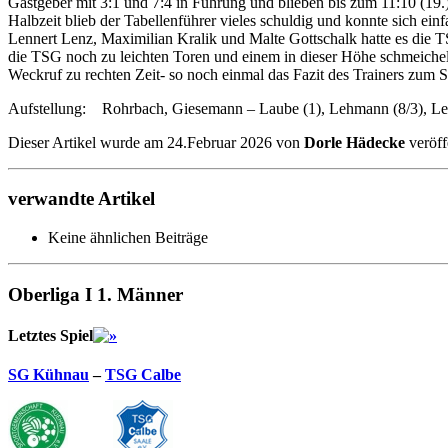
Gastgeber mit 3:1 und 7:4 in Führung und blieben bis zum 11:10 (19.
Halbzeit blieb der Tabellenführer vieles schuldig und konnte sich ei
Lennert Lenz, Maximilian Kralik und Malte Gottschalk hatte es die 
die TSG noch zu leichten Toren und einem in dieser Höhe schmeichelha
Weckruf zu rechten Zeit- so noch einmal das Fazit des Trainers zum S
Aufstellung: Rohrbach, Giesemann – Laube (1), Lehmann (8/3), Lenz 
Dieser Artikel wurde am 24.Februar 2026 von
Dorle Hädecke
veröff
verwandte Artikel
Keine ähnlichen Beiträge
Oberliga I 1. Männer
Letztes Spiel
SG Kühnau
–
TSG Calbe