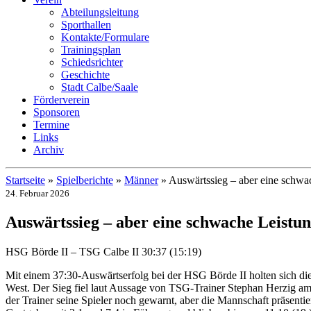
Abteilungsleitung
Sporthallen
Kontakte/Formulare
Trainingsplan
Schiedsrichter
Geschichte
Stadt Calbe/Saale
Förderverein
Sponsoren
Termine
Links
Archiv
Startseite
»
Spielberichte
»
Männer
»
Auswärtssieg – aber eine schwa
24. Februar 2026
Auswärtssieg – aber eine schwache Leistu
HSG Börde II – TSG Calbe II 30:37 (15:19)
Mit einem 37:30-Auswärtserfolg bei der HSG Börde II holten sich die
West. Der Sieg fiel laut Aussage von TSG-Trainer Stephan Herzig am 
der Trainer seine Spieler noch gewarnt, aber die Mannschaft präsentie