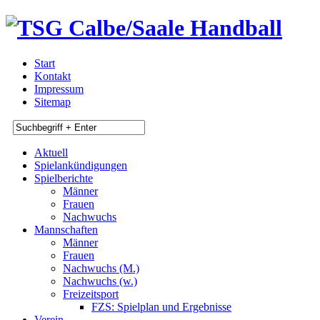
Start
Kontakt
Impressum
Sitemap
Aktuell
Spielankündigungen
Spielberichte
Männer
Frauen
Nachwuchs
Mannschaften
Männer
Frauen
Nachwuchs (M.)
Nachwuchs (w.)
Freizeitsport
FZS: Spielplan und Ergebnisse
Verein