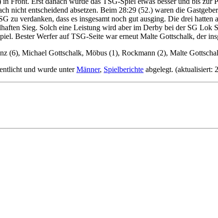
) in Front. Erst danach wurde das TSG-Spiel etwas besser und bis zur
nfach nicht entscheidend absetzen. Beim 28:29 (52.) waren die Gastgebe
TSG zu verdanken, dass es insgesamt noch gut ausging. Die drei hatten
ften Sieg. Solch eine Leistung wird aber im Derby bei der SG Lok Schö
piel. Bester Werfer auf TSG-Seite war erneut Malte Gottschalk, der ins
(6), Michael Gottschalk, Möbus (1), Rockmann (2), Malte Gottschalk 
entlicht und wurde unter
Männer
,
Spielberichte
abgelegt. (aktualisiert: