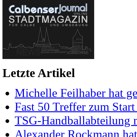
Letzte Artikel
Michelle Feilhaber hat ge
Fast 50 Treffer zum Start
TSG-Handballabteilung mi
Alexander Rockmann hat 