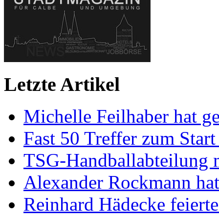
Letzte Artikel
Michelle Feilhaber hat ge
Fast 50 Treffer zum Start
TSG-Handballabteilung mi
Alexander Rockmann hat 
Reinhard Hädecke feierte