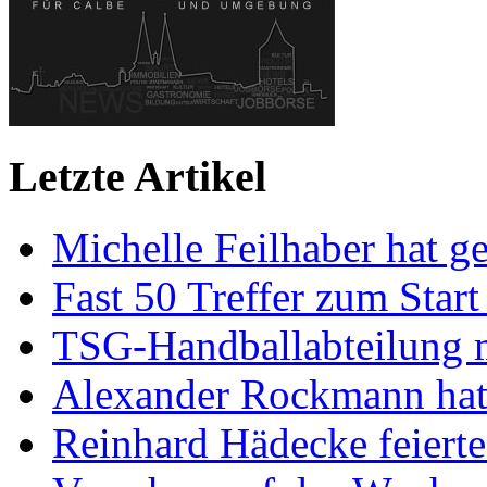
Letzte Artikel
Michelle Feilhaber hat ge
Fast 50 Treffer zum Start
TSG-Handballabteilung mi
Alexander Rockmann hat 
Reinhard Hädecke feierte