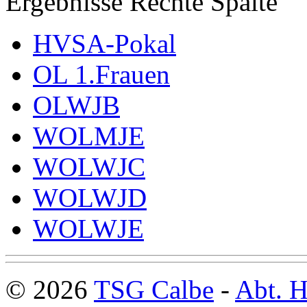
Ergebnisse Rechte Spalte
HVSA-Pokal
OL 1.Frauen
OLWJB
WOLMJE
WOLWJC
WOLWJD
WOLWJE
© 2026
TSG Calbe
-
Abt. H