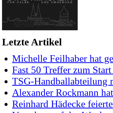
Letzte Artikel
Michelle Feilhaber hat ge
Fast 50 Treffer zum Start
TSG-Handballabteilung mi
Alexander Rockmann hat 
Reinhard Hädecke feierte