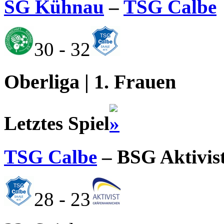
SG Kühnau
–
TSG Calbe
30 - 32
Oberliga | 1. Frauen
Letztes Spiel
TSG Calbe
– BSG Aktivis
28 - 23