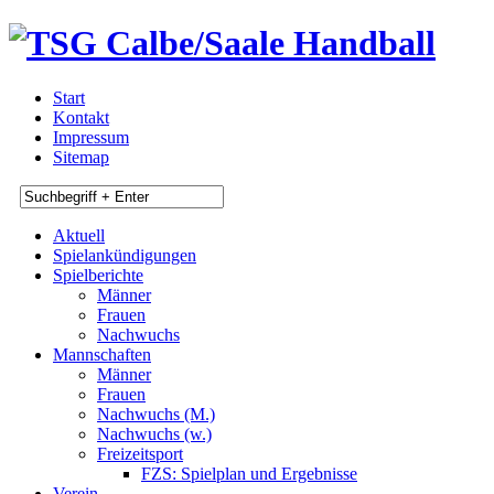
Start
Kontakt
Impressum
Sitemap
Aktuell
Spielankündigungen
Spielberichte
Männer
Frauen
Nachwuchs
Mannschaften
Männer
Frauen
Nachwuchs (M.)
Nachwuchs (w.)
Freizeitsport
FZS: Spielplan und Ergebnisse
Verein