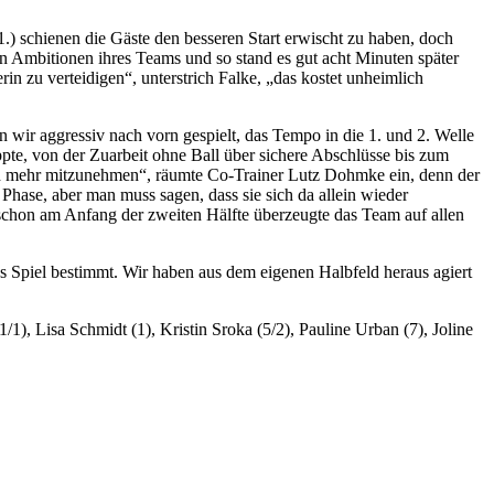
.) schienen die Gäste den besseren Start erwischt zu haben, doch
den Ambitionen ihres Teams und so stand es gut acht Minuten später
in zu verteidigen“, unterstrich Falke, „das kostet unheimlich
ir aggressiv nach vorn gespielt, das Tempo in die 1. und 2. Welle
ppte, von der Zuarbeit ohne Ball über sichere Abschlüsse bis zum
noch mehr mitzunehmen“, räumte Co-Trainer Lutz Dohmke ein, denn der
 Phase, aber man muss sagen, dass sie sich da allein wieder
chon am Anfang der zweiten Hälfte überzeugte das Team auf allen
as Spiel bestimmt. Wir haben aus dem eigenen Halbfeld heraus agiert
1), Lisa Schmidt (1), Kristin Sroka (5/2), Pauline Urban (7), Joline