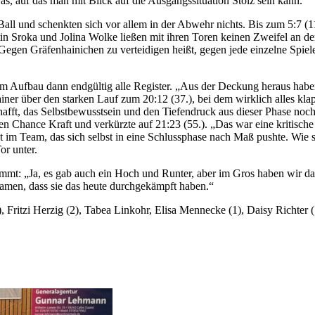
s, auf das man mit Blick auf die Ausgangssituation Stolz sein kann.
all und schenkten sich vor allem in der Abwehr nichts. Bis zum 5:7 (11
istin Sroka und Jolina Wolke ließen mit ihren Toren keinen Zweifel an 
Gegen Gräfenhainichen zu verteidigen heißt, gegen jede einzelne Spieler
Aufbau dann endgültig alle Register. „Aus der Deckung heraus haben w
iner über den starken Lauf zum 20:12 (37.), bei dem wirklich alles kla
schafft, das Selbstbewusstsein und den Tiefendruck aus dieser Phase 
en Chance Kraft und verkürzte auf 21:23 (55.). „Das war eine kritische
m Team, das sich selbst in eine Schlussphase nach Maß pushte. Wie s
or unter.
nimmt: „Ja, es gab auch ein Hoch und Runter, aber im Gros haben wir d
amen, dass sie das heute durchgekämpft haben.“
ritzi Herzig (2), Tabea Linkohr, Elisa Mennecke (1), Daisy Richter (1/