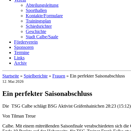
Abteilungsleitung
Sporthallen
Kontakte/Formulare
Trainingsplan
Schiedsrichter
Geschichte
Stadt Calbe/Saale
Förderverein
Sponsoren
Termine
Links
Archiv
Startseite
»
Spielberichte
»
Frauen
»
Ein perfekter Saisonabschluss
12. Mai 2026
Ein perfekter Saisonabschluss
Die TSG Calbe schlägt BSG Aktivist Gräfenhainichen 28:23 (15:12)
Von Tilman Treue
Calbe. Mit einem mitreißenden Saisonfinale verabschiedeten sich di