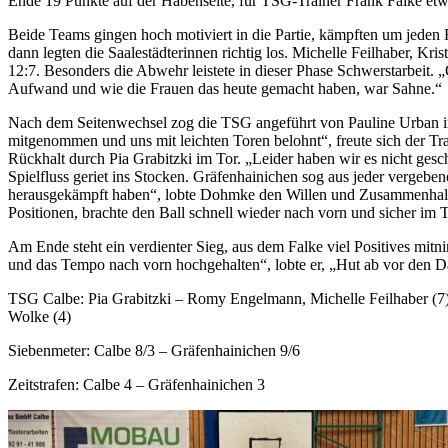
Ende 19 Punkte auf der Habenseite, für TSG-Trainer Frank Falke etwa
Beide Teams gingen hoch motiviert in die Partie, kämpften um jeden B
dann legten die Saalestädterinnen richtig los. Michelle Feilhaber, Kr
12:7. Besonders die Abwehr leistete in dieser Phase Schwerstarbeit. „
Aufwand und wie die Frauen das heute gemacht haben, war Sahne.“
Nach dem Seitenwechsel zog die TSG angeführt von Pauline Urban im 
mitgenommen und uns mit leichten Toren belohnt“, freute sich der Tra
Rückhalt durch Pia Grabitzki im Tor. „Leider haben wir es nicht ge
Spielfluss geriet ins Stocken. Gräfenhainichen sog aus jeder vergeben
herausgekämpft haben“, lobte Dohmke den Willen und Zusammenhalt i
Positionen, brachte den Ball schnell wieder nach vorn und sicher im T
Am Ende steht ein verdienter Sieg, aus dem Falke viel Positives mit
und das Tempo nach vorn hochgehalten“, lobte er, „Hut ab vor den D
TSG Calbe: Pia Grabitzki – Romy Engelmann, Michelle Feilhaber (7), F
Wolke (4)
Siebenmeter: Calbe 8/3 – Gräfenhainichen 9/6
Zeitstrafen: Calbe 4 – Gräfenhainichen 3