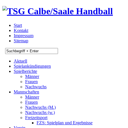
Start
Kontakt
Impressum
Sitemap
Aktuell
Spielankündigungen
Spielberichte
Männer
Frauen
Nachwuchs
Mannschaften
Männer
Frauen
Nachwuchs (M.)
Nachwuchs (w.)
Freizeitsport
FZS: Spielplan und Ergebnisse
Verein