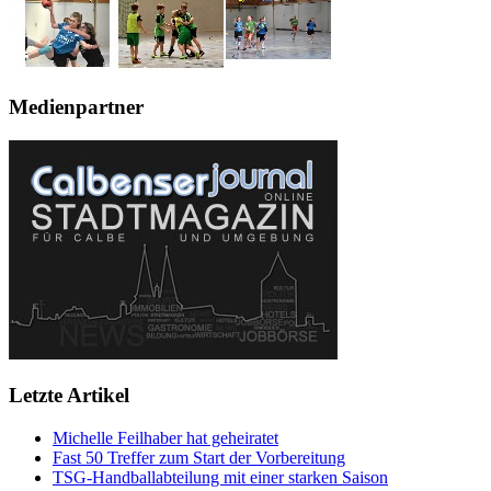
Medienpartner
Letzte Artikel
Michelle Feilhaber hat geheiratet
Fast 50 Treffer zum Start der Vorbereitung
TSG-Handballabteilung mit einer starken Saison