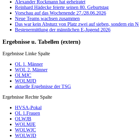
Alexander Rockmann hat geheiratet
Reinhard Hädecke feierte seinen 80. Geburtstag
Vorschau auf das Wochenende 27./28.06.2026
Neue Teams wachsen zusammen
Das war kein Absturz von Platz zwei auf sieben, sondern ein Ne
Bestenermittlung der männlichen E-Jugend 2026
Ergebnisse u. Tabellen (extern)
Ergebnisse Linke Spalte
OL 1. Männer
WOL 2. Männer
OLMJC
WOLMJD
aktuelle Ergebnisse der TSG
Ergebnisse Rechte Spalte
HVSA-Pokal
OL 1.Frauen
OLWJB
WOLMJE
WOLWJC
WOLWJD