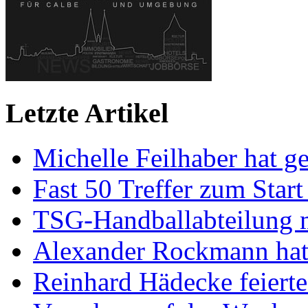
Letzte Artikel
Michelle Feilhaber hat ge
Fast 50 Treffer zum Start
TSG-Handballabteilung mi
Alexander Rockmann hat 
Reinhard Hädecke feierte