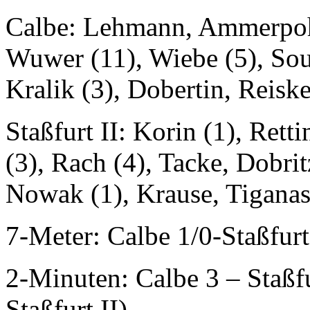
Calbe: Lehmann, Ammerpohl
Wuwer (11), Wiebe (5), Sou
Kralik (3), Dobertin, Reiske
Staßfurt II: Korin (1), Rett
(3), Rach (4), Tacke, Dobrit
Nowak (1), Krau­se, Tigan
7-Meter: Calbe 1/0-Staßfurt
2-Minuten: Calbe 3 – Staßfu
Staßfurt II)