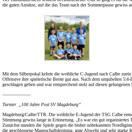
die guten Ansätze, auf die das Team nach der Sommerpause gewiss a
Mit dem Silberpokal kehrte die weibliche C-Jugend nach Calbe zurück
Offensive ihre spielerische Breite gut aus. Nach dem umjubelten 5:
geschlagen geben und war entsprechend stolz auf diesen gelungenen 
——————
Turnier „100 Jahre Post SV Magdeburg“
Magdeburg/Calbe/TTR. Die weibliche E-Jugend der TSG Calbe entschi
Stimmung gewiss lange in Erinnerung. „Es war ein gut organisiertes
Zunächst standen die Spiele gegen die bisher unbekannten Nordligi
die geschlossene Mannschaftsleistung, gute Abwehr und sehr starke 