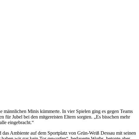
ie männlichen Minis kümmerte. In vier Spielen ging es gegen Teams
für Jubel bei den mitgereisten Eltern sorgten. „Es bisschen mehr
lle eingebracht.“
und das Ambiente auf dem Sportplatz von Grün-Weiß Dessau mit seinen
r haben wir gar kein Tor geworfen“, bedauerte Wurbs, betonte aber