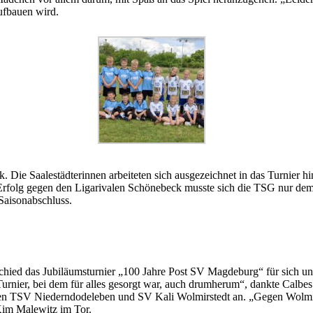
ufbauen wird.
. Die Saalestädterinnen arbeiteten sich ausgezeichnet in das Turnier h
4-Erfolg gegen den Ligarivalen Schönebeck musste sich die TSG nur de
Saisonabschluss.
ed das Jubiläumsturnier „100 Jahre Post SV Magdeburg“ für sich und 
 Turnier, bei dem für alles gesorgt war, auch drumherum“, dankte Calb
sten TSV Niederndodeleben und SV Kali Wolmirstedt an. „Gegen Wolmir
Kim Malewitz im Tor.