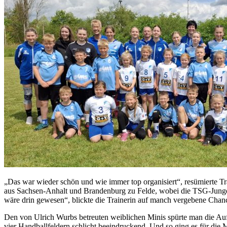
„Das war wieder schön und wie immer top organisiert“, resümierte T
aus Sachsen-Anhalt und Brandenburg zu Felde, wobei die TSG-Jungen 
wäre drin gewesen“, blickte die Trainerin auf manch vergebene Chance
Den von Ulrich Wurbs betreuten weiblichen Minis spürte man die Auf
vier Handballfeldern schlicht beeindruckend. Und so ging es für die