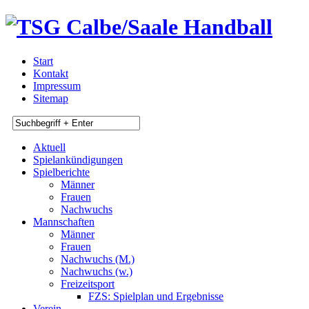
Start
Kontakt
Impressum
Sitemap
Aktuell
Spielankündigungen
Spielberichte
Männer
Frauen
Nachwuchs
Mannschaften
Männer
Frauen
Nachwuchs (M.)
Nachwuchs (w.)
Freizeitsport
FZS: Spielplan und Ergebnisse
Verein