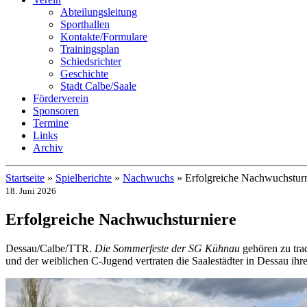
Abteilungsleitung
Sporthallen
Kontakte/Formulare
Trainingsplan
Schiedsrichter
Geschichte
Stadt Calbe/Saale
Förderverein
Sponsoren
Termine
Links
Archiv
Startseite
»
Spielberichte
»
Nachwuchs
»
Erfolgreiche Nachwuchsturn
18. Juni 2026
Erfolgreiche Nachwuchsturniere
Dessau/Calbe/TTR.
Die Sommerfeste der SG Kühnau
gehören zu tra
und der weiblichen C-Jugend vertraten die Saalestädter in Dessau ihr