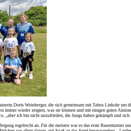
rainerin Doris Weinberger, die sich gemeinsam mit Tabea Linkohr um d
immer wieder zeigten, was sie können und mit einigen guten Aktionen 
, „aber ich bin nicht unzufrieden, die Jungs haben gekämpft und sich a
regung regelrecht an. Für die meisten war es das erste Rasenturnier 
 Mädchen vor allem darum, mit Spaß an das Spiel heranzugehen. „Leide